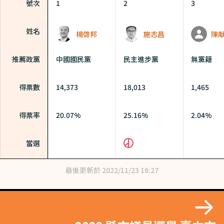
號次
1
2
3
姓名
楊啓邦
施志昌
陳
推薦政黨
中國國民黨
民主進步黨
無黨籍
得票數
14,373
18,013
1,465
得票率
20.07%
25.16%
2.04%
當選
最後更新於
2022/11/23 16:27