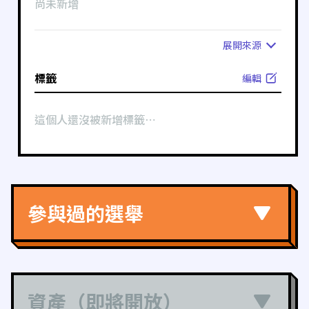
尚未新增
展開
來源
標籤
編輯
這個人還沒被新增標籤⋯
參與過的選舉
資產（即將開放）