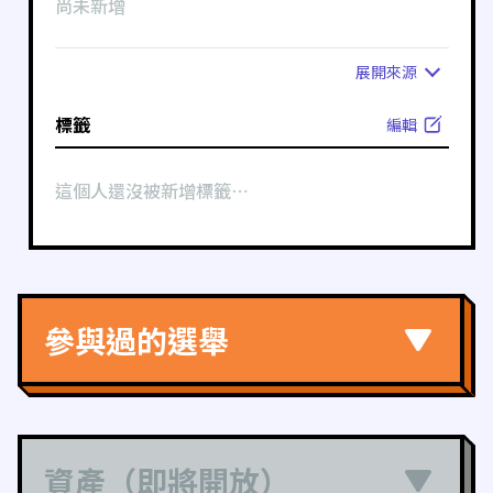
尚未新增
展開
來源
標籤
編輯
這個人還沒被新增標籤⋯
參與過的選舉
資產（即將開放）