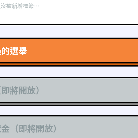
還沒被新增標籤⋯
過的選舉
（即將開放）
獻金（即將開放）