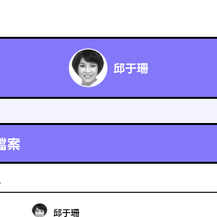
邱于珊
檔案
料
邱于珊