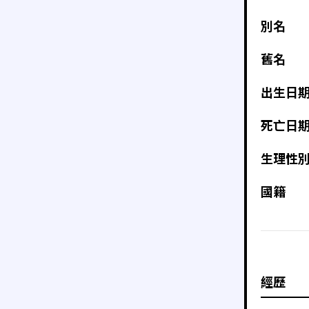
別名
舊名
出生日
死亡日
生理性
國籍
經歷