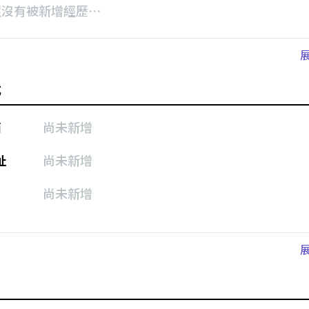
還沒有被新增經歷⋯
式
箱
尚未新增
址
尚未新增
尚未新增