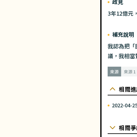
政見
3年12億
補充說明
我認為把「
議，我相當
來源
來源 1
相關進
2022-04-2
相關爭