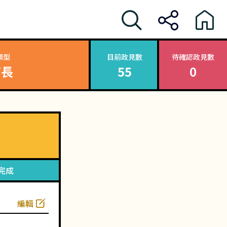
類型
目前政見數
待確認政見數
首長
55
0
完成
編輯