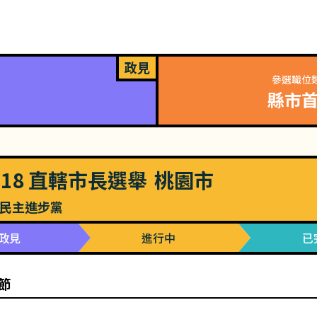
政見
參選職位
縣市
018
直轄市長選舉
桃園市
民主進步黨
政見
進行中
已
節