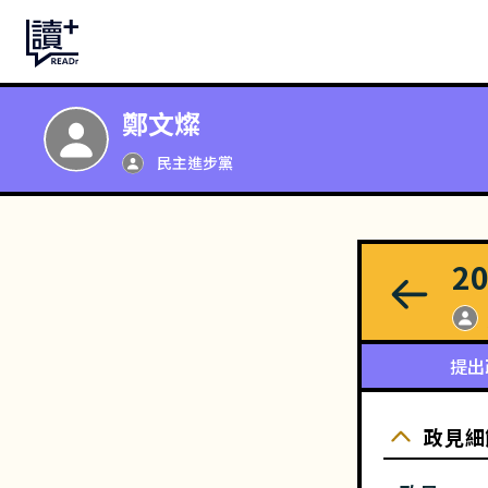
鄭文燦
民主進步黨
2
提出
政見細