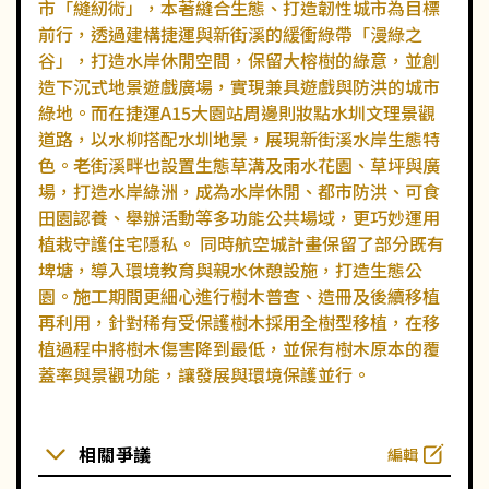
市「縫紉術」，本著縫合生態、打造韌性城市為目標
前行，透過建構捷運與新街溪的緩衝綠帶「漫綠之
谷」，打造水岸休閒空間，保留大榕樹的綠意，並創
造下沉式地景遊戲廣場，實現兼具遊戲與防洪的城市
綠地。而在捷運A15大園站周邊則妝點水圳文理景觀
道路，以水柳搭配水圳地景，展現新街溪水岸生態特
色。老街溪畔也設置生態草溝及雨水花園、草坪與廣
場，打造水岸綠洲，成為水岸休閒、都市防洪、可食
田園認養、舉辦活動等多功能公共場域，更巧妙運用
植栽守護住宅隱私。 同時航空城計畫保留了部分既有
埤塘，導入環境教育與親水休憩設施，打造生態公
園。施工期間更細心進行樹木普查、造冊及後續移植
再利用，針對稀有受保護樹木採用全樹型移植，在移
植過程中將樹木傷害降到最低，並保有樹木原本的覆
蓋率與景觀功能，讓發展與環境保護並行。
相關爭議
編輯