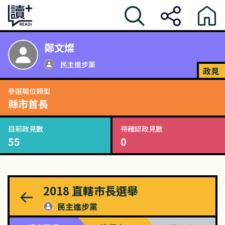
鄭文燦
民主進步黨
政見
參選職位類型
縣市首長
目前政見數
待確認政見數
55
0
2018
直轄市長選舉
民主進步黨