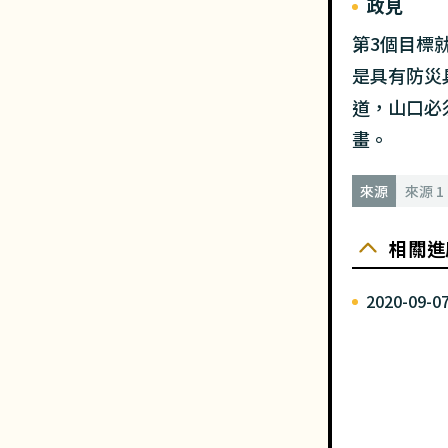
政見
第3個目標
是具有防災
道，山口必
畫。
來源
來源 1
相關進
2020-09-0