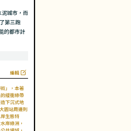
水泥城市，而
了第三跑
能的都市計
編輯
紉術」，本著
溪的緩衝綠帶
創造下沉式地
5大園站周邊則
水岸生態特
造水岸綠洲，
能公共場域，