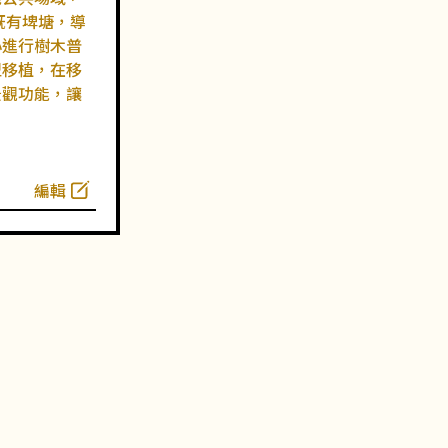
既有埤塘，導
心進行樹木普
型移植，在移
景觀功能，讓
編輯