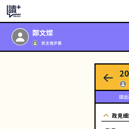
鄭文燦
民主進步黨
2
提出
政見細