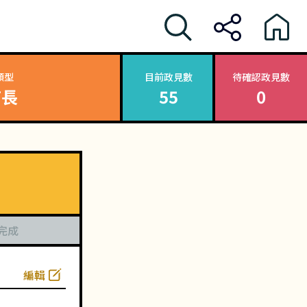
類型
目前政見數
待確認政見數
首長
55
0
完成
編輯