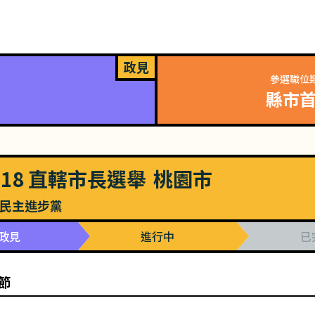
政見
參選職位
縣市
018
直轄市長選舉
桃園市
民主進步黨
政見
進行中
已
節