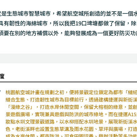
就是生態城市智慧城市，希望航空城所創造的並不是一個
具有韌性的海綿城市，所以我把19口埤塘都做了保留，除
須要在別的地方補償以外，能夠發展成為一個更好防災功
度
7
桃園航空城計畫在規劃之初，便將景觀定位鎖定為都市「縫
縫合生態、打造韌性城市為目標前行，透過建構捷運與新街
「漫綠之谷」，打造水岸休閒空間，保留大榕樹的綠意，並
景遊戲廣場，實現兼具遊戲與防洪的城市綠地。而在捷運A1
妝點水圳文理景觀道路，以水柳搭配水圳地景，展現新街溪
色。老街溪畔也設置生態草溝及雨水花園、草坪與廣場，打
成為水岸休閒、都市防洪、可食田園認養、舉辦活動等多功