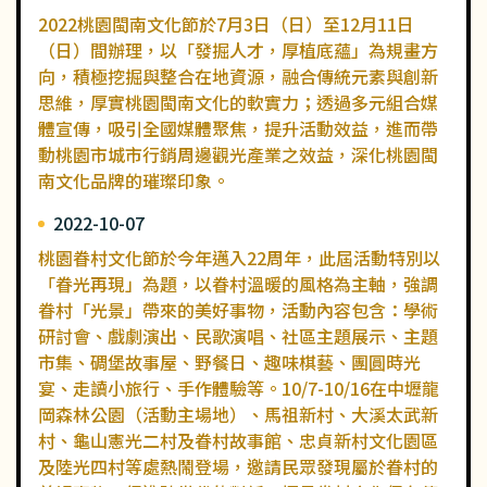
2022桃園閩南文化節於7月3日（日）至12月11日
（日）間辦理，以「發掘人才，厚植底蘊」為規畫方
向，積極挖掘與整合在地資源，融合傳統元素與創新
思維，厚實桃園閩南文化的軟實力；透過多元組合媒
體宣傳，吸引全國媒體聚焦，提升活動效益，進而帶
動桃園市城市行銷周邊觀光產業之效益，深化桃園閩
南文化品牌的璀璨印象。
2022-10-07
桃園眷村文化節於今年邁入22周年，此屆活動特別以
「眷光再現」為題，以眷村溫暖的風格為主軸，強調
眷村「光景」帶來的美好事物，活動內容包含：學術
研討會、戲劇演出、民歌演唱、社區主題展示、主題
市集、碉堡故事屋、野餐日、趣味棋藝、團圓時光
宴、走讀小旅行、手作體驗等。10/7-10/16在中壢龍
岡森林公園（活動主場地）、馬祖新村、大溪太武新
村、龜山憲光二村及眷村故事館、忠貞新村文化園區
及陸光四村等處熱鬧登場，邀請民眾發現屬於眷村的