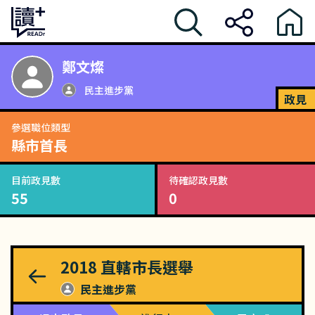
鄭文燦
民主進步黨
政見
參選職位類型
縣市首長
目前政見數
待確認政見數
55
0
2018
直轄市長選舉
民主進步黨