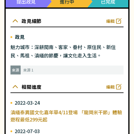
提出政見
進行中
已完成
政見細節
編輯
政見
魅力城市：深耕閩南、客家、眷村、原住民、新住
民、馬祖、滇緬的節慶，讓文化走入生活。
來源
來源 1
相關進度
編輯
2022-03-24
滇緬泰異國文化嘉年華4/11登場 「龍岡米干節」體驗
遊程最低299元起
2022-07-03