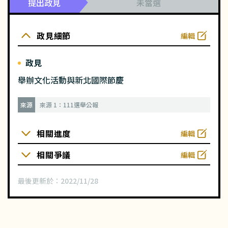
提出政見
未當選
政見細節
編輯
政見
舉辦文化活動與新北國際節慶
來源
來源 1：111選舉公報
相關進度
編輯
相關爭議
編輯
最後更新於：
2022/11/28