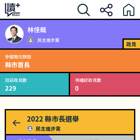
林佳龍
民主進步黨
政見
參選職位類型
縣市首長
目前政見數
待確認政見數
229
0
2022
縣市長選舉
民主進步黨