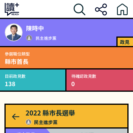
陳時中
民主進步黨
政見
參選職位類型
縣市首長
目前政見數
待確認政見數
138
0
2022
縣市長選舉
民主進步黨