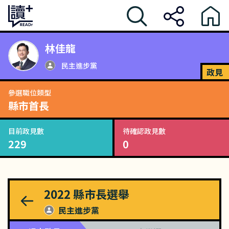
林佳龍
民主進步黨
政見
參選職位類型
縣市首長
目前政見數
待確認政見數
229
0
2022
縣市長選舉
民主進步黨