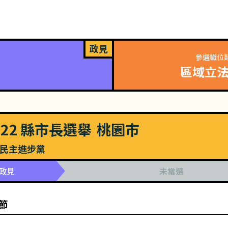
政見
參選職位
區域立
022
縣市長選舉
桃園市
民主進步黨
政見
未當選
節