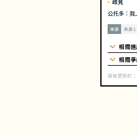
政見
公托多：我
來源
來源 1
相關進
相關爭
最後更新於：