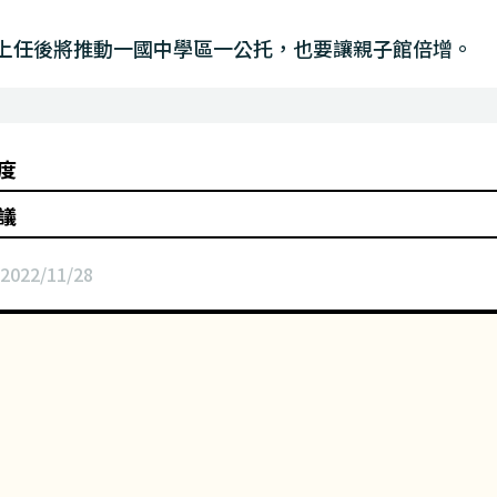
上任後將推動一國中學區一公托，也要讓親子館倍增。
度
議
2022/11/28