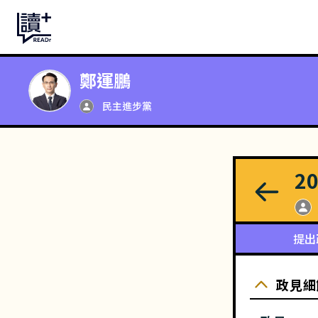
鄭運鵬
民主進步黨
2
提出
政見細