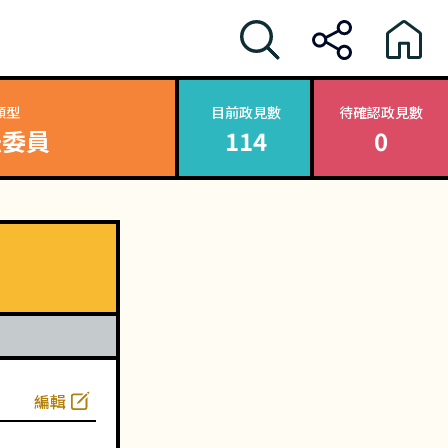
類型
目前政見數
待確認政見數
法委員
114
0
編輯