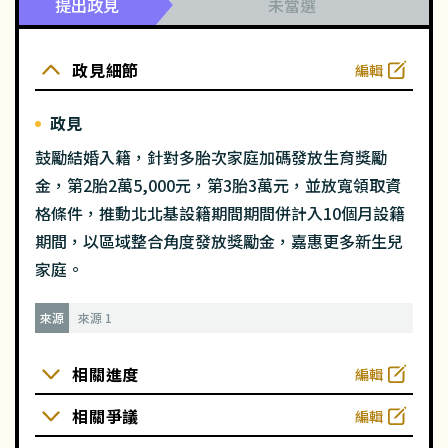
提出政見
未當選
政見細節
編輯
政見
鼓勵結婚入籍，針對多胎次家庭加碼發放生育獎勵
金，第2胎2萬5,000元，第3胎3萬元，並放寬領取資
格條件，推動北北基設籍期間期間併計入10個月設籍
期間，以區域整合角度發放獎勵金，嘉惠更多新生兒
家庭。
來源
來源 1
相關進度
編輯
相關爭議
編輯