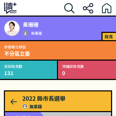
黃珊珊
無黨籍
政見
參選職位類型
不分區立委
目前政見數
待確認政見數
131
0
2022
縣市長選舉
無黨籍