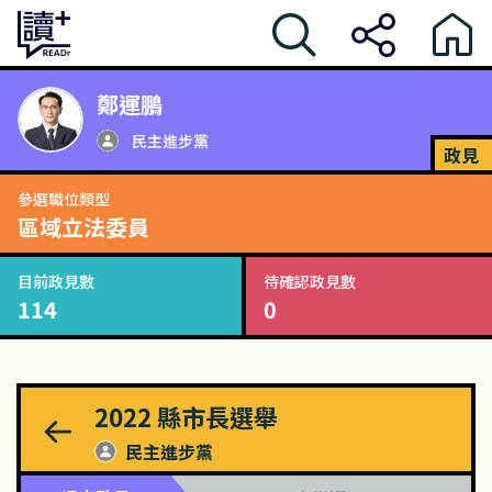
鄭運鵬
民主進步黨
政見
參選職位類型
區域立法委員
目前政見數
待確認政見數
114
0
2022
縣市長選舉
民主進步黨