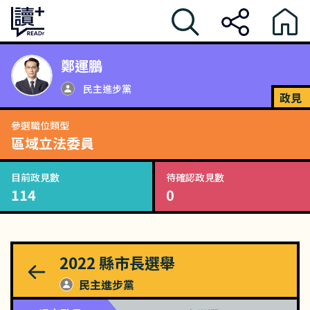
鄭運鵬
民主進步黨
政見
參選職位類型
區域立法委員
目前政見數
待確認政見數
114
0
2022
縣市長選舉
民主進步黨