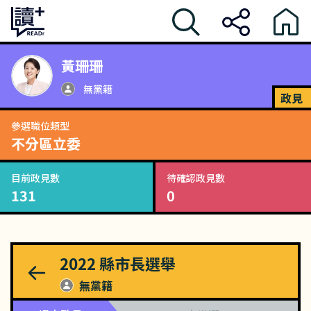
黃珊珊
無黨籍
政見
參選職位類型
不分區立委
目前政見數
待確認政見數
131
0
2022
縣市長選舉
無黨籍