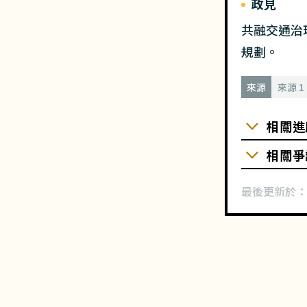
政見
共融交通治
規劃。
來源
來源 1
相關進
相關爭
最後更新於：