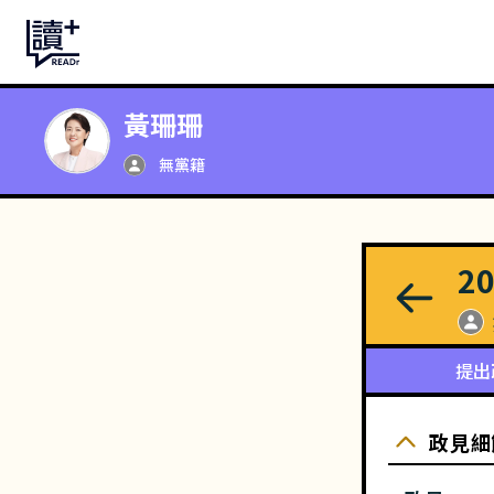
黃珊珊
無黨籍
2
提出
政見細