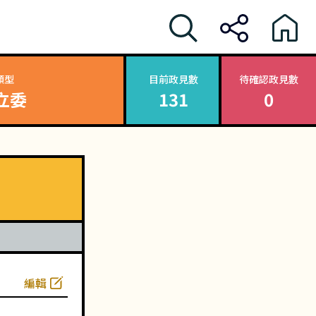
類型
目前政見數
待確認政見數
立委
131
0
編輯