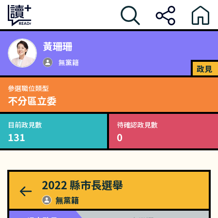
黃珊珊
無黨籍
政見
參選職位類型
不分區立委
目前政見數
待確認政見數
131
0
2022
縣市長選舉
無黨籍