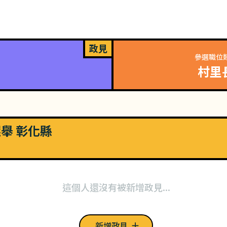
政見
參選職位
村里
選舉 彰化縣
這個人還沒有被新增政見...
新增政見