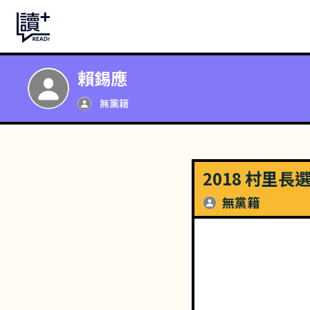
賴錫應
無黨籍
2018 村里長
無黨籍