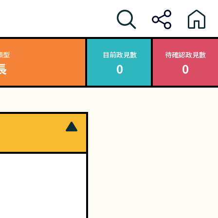
類型
目前政見數
待確認政見數
長
0
0