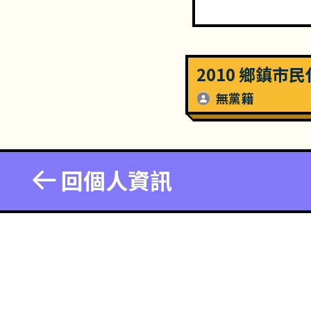
2010 鄉鎮市
無黨籍
回個人資訊