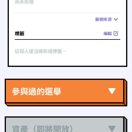
尚未新增
展開
來源
標籤
編輯
這個人還沒被新增標籤⋯
參與過的選舉
資產（即將開放）