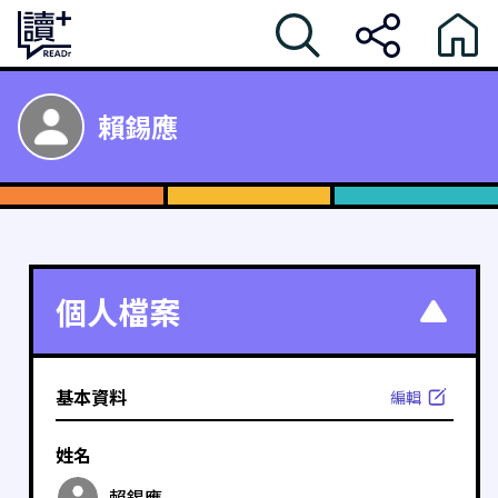
賴錫應
個人檔案
基本資料
編輯
姓名
賴錫應