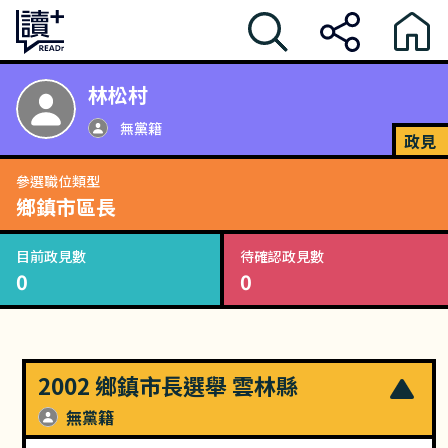
林松村
無黨籍
政見
參選職位類型
鄉鎮市區長
目前政見數
待確認政見數
0
0
2002 鄉鎮市長選舉 雲林縣
無黨籍