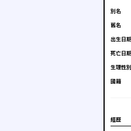
別名
舊名
出生日
死亡日
生理性
國籍
經歷