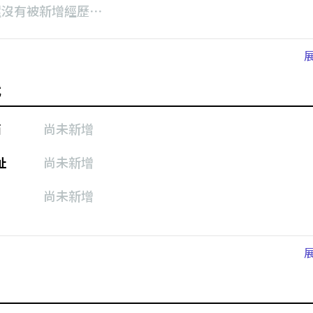
還沒有被新增經歷⋯
式
箱
尚未新增
址
尚未新增
尚未新增