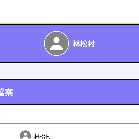
林松村
檔案
料
林松村