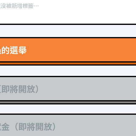
還沒被新增標籤⋯
過的選舉
（即將開放）
獻金（即將開放）