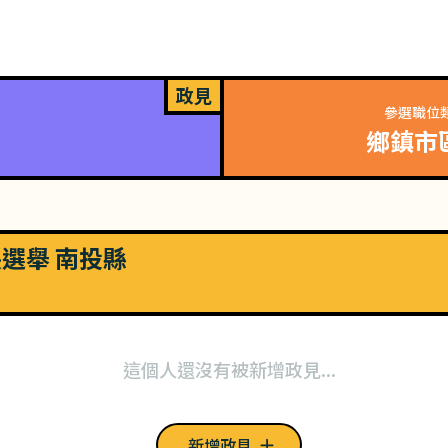
政見
參選職位
鄉鎮市
長選舉 南投縣
這個人還沒有被新增政見...
新增政見