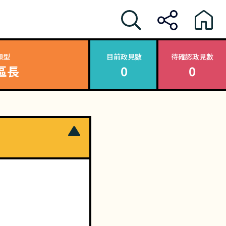
類型
目前政見數
待確認政見數
區長
0
0