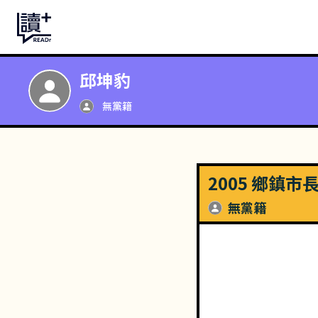
邱坤豹
無黨籍
2005 鄉鎮市
無黨籍