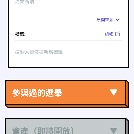
尚未新增
展開
來源
標籤
編輯
這個人還沒被新增標籤⋯
參與過的選舉
資產（即將開放）