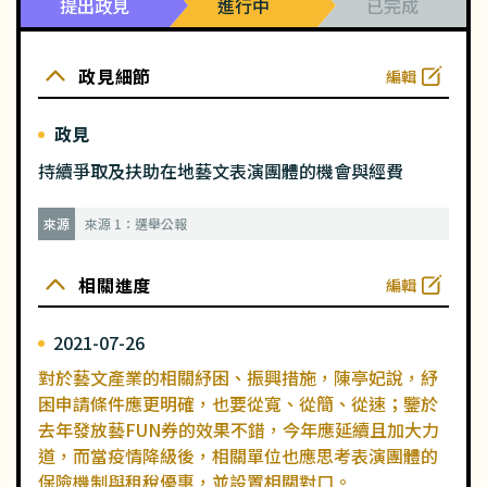
提出政見
進行中
已完成
政見細節
編輯
政見
持續爭取及扶助在地藝文表演團體的機會與經費
來源
來源 1：選舉公報
相關進度
編輯
2021-07-26
對於藝文產業的相關紓困、振興措施，陳亭妃說，紓
困申請條件應更明確，也要從寬、從簡、從速；鑒於
去年發放藝FUN券的效果不錯，今年應延續且加大力
道，而當疫情降級後，相關單位也應思考表演團體的
保險機制與租稅優惠，並設置相關對口。