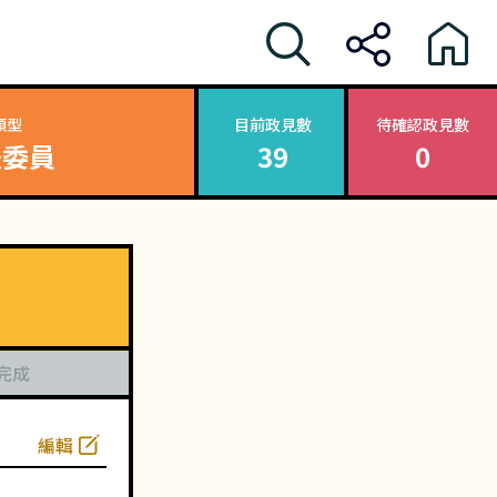
類型
目前政見數
待確認政見數
法委員
39
0
完成
編輯