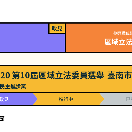
政見
參選職位
區域立
020
第10屆區域立法委員選舉
臺南市
民主進步黨
政見
進行中
已
節