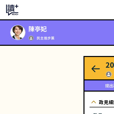
陳亭妃
民主進步黨
2
提出
政見細