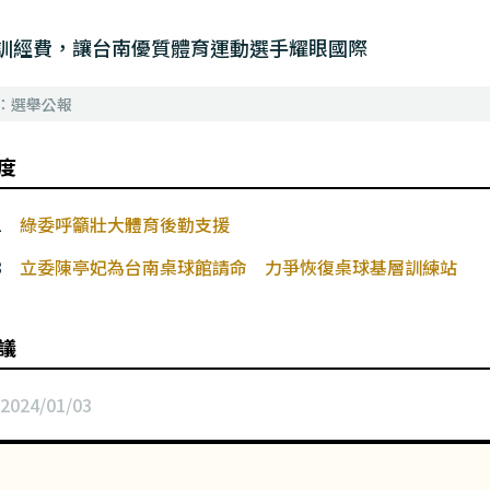
訓經費，讓台南優質體育運動選手耀眼國際
1：選舉公報
度
1
綠委呼籲壯大體育後勤支援
3
立委陳亭妃為台南桌球館請命 力爭恢復桌球基層訓練站
議
2024/01/03