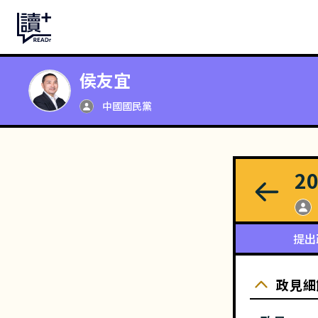
侯友宜
中國國民黨
2
提出
政見細