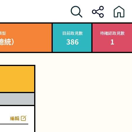
類型
目前政見數
待確認政見數
總統）
386
1
編輯