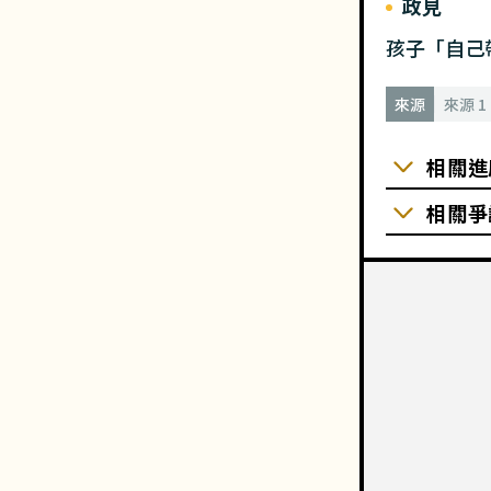
政見
孩子「自己
來源
來源 
相關進
相關爭