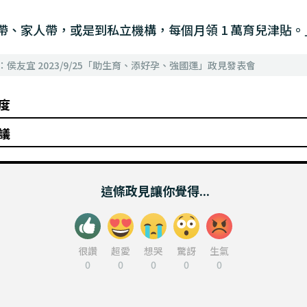
帶、家人帶，或是到私立機構，每個月領 1 萬育兒津貼。
1：侯友宜 2023/9/25「助生育、添好孕、強國運」政見發表會
度
議
這條政見讓你覺得...
很讚
超愛
想哭
驚訝
生氣
0
0
0
0
0