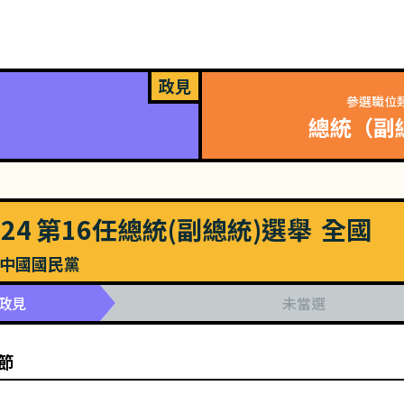
政見
參選職位
總統（副
024
第16任總統(副總統)選舉
全國
中國國民黨
政見
未當選
節