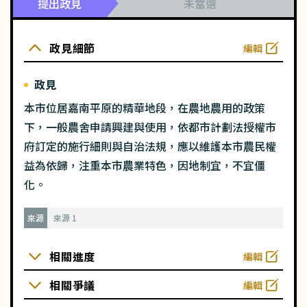
提出政見
未當選
政見細節
編輯
政見
本市位居嘉南平原的精華地段，在農地農用的政策
下，一般農舍申請興建與使用，依都市計劃法授權市
府訂定的施行細則與自治法規，應以維護本市農民權
益為依歸，注重本市農業特色，因地制宜，不宜僵
化。
來源
來源 1
相關進度
編輯
相關爭議
編輯