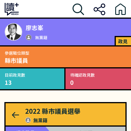
廖志峯
無黨籍
政見
參選職位類型
縣市議員
目前政見數
待確認政見數
13
0
2022
縣市議員選舉
無黨籍