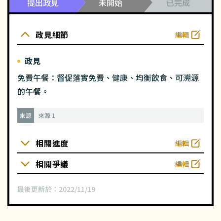
提出政見
未開始
已完成
政見細節
編輯
政見
免費午餐：督促落實免費、健康、均衡飲食、可溯源
的午餐。
來源
來源 1
相關進度
編輯
相關爭議
編輯
最後更新於：
2022/11/19