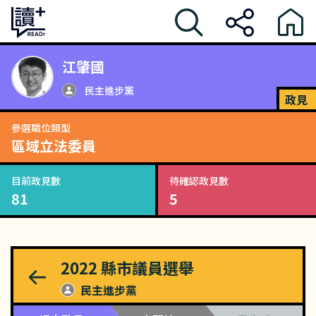
江肇國
民主進步黨
政見
參選職位類型
區域立法委員
目前政見數
待確認政見數
81
5
2022
縣市議員選舉
民主進步黨