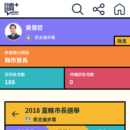
黃偉哲
民主進步黨
政見
參選職位類型
縣市首長
目前政見數
待確認政見數
188
0
2018
直轄市長選舉
民主進步黨