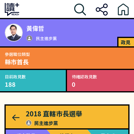
黃偉哲
民主進步黨
政見
參選職位類型
縣市首長
目前政見數
待確認政見數
188
0
2018
直轄市長選舉
民主進步黨