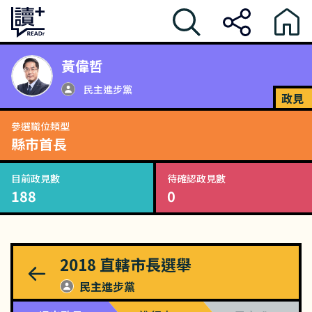
黃偉哲
民主進步黨
政見
參選職位類型
縣市首長
目前政見數
待確認政見數
188
0
2018
直轄市長選舉
民主進步黨