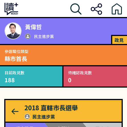
黃偉哲
民主進步黨
政見
參選職位類型
縣市首長
目前政見數
待確認政見數
188
0
2018
直轄市長選舉
民主進步黨