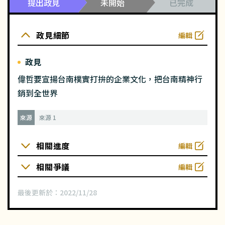
提出政見
未開始
已完成
政見細節
編輯
政見
偉哲要宣揚台南樸實打拚的企業文化，把台南精神行
銷到全世界
來源
來源 1
相關進度
編輯
相關爭議
編輯
最後更新於：
2022/11/28