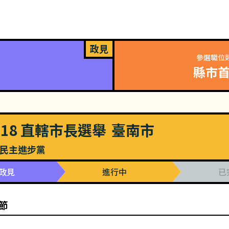
政見
參選職位
縣市
018
直轄市長選舉
臺南市
民主進步黨
政見
進行中
已
節