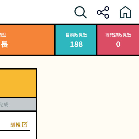
類型
目前政見數
待確認政見數
首長
188
0
完成
編輯