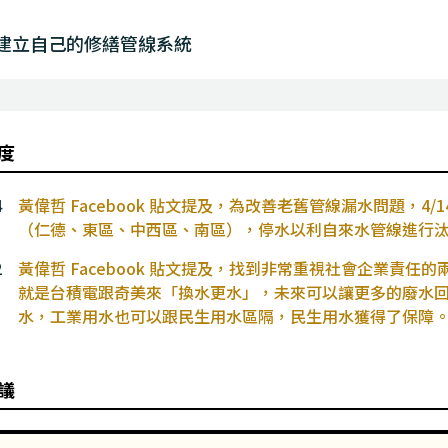
建立自己的修繕管線系統
度
4
黃偉哲 Facebook 貼文提及，為改善老舊管線漏水問題，4/
（仁德、東區、中西區、南區），停水以利自來水管線進行
2
黃偉哲 Facebook 貼文提及，找到非常重視社會企業責任的兩
就是台積電跟奇美來「換水更水」，未來可以讓更多的廢水
水，工業用水也可以跟民生用水區隔，民生用水獲得了保障
議