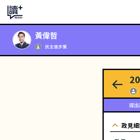
黃偉哲
民主進步黨
2
提出
政見細