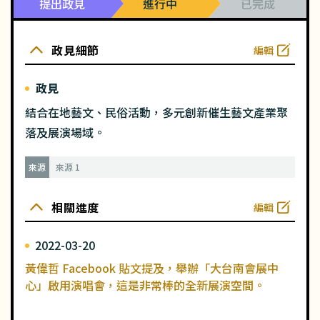
提出政見
進行中
已完成
政見細節
編輯
政見
結合在地藝文、民俗活動，多元創新催生藝文產業聚
落及展演場域。
來源
來源 1
相關進度
編輯
2022-03-20
黃偉哲 Facebook 貼文提及，舉辦「大台南會展中
心」啟用演唱會，這是非常棒的全新展演空間。