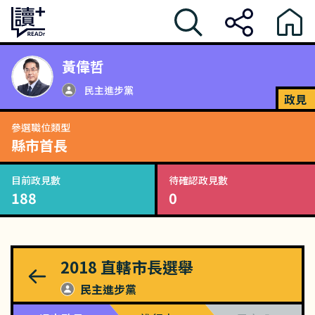
黃偉哲
民主進步黨
政見
參選職位類型
縣市首長
目前政見數
待確認政見數
188
0
2018
直轄市長選舉
民主進步黨