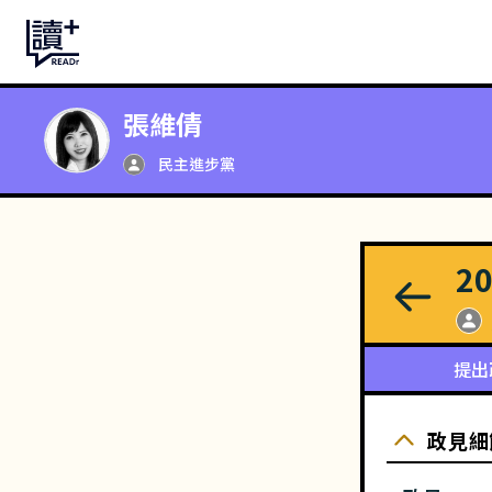
張維倩
民主進步黨
2
提出
政見細