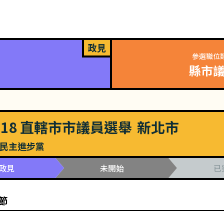
政見
參選職位
縣市
018
直轄市市議員選舉
新北市
民主進步黨
政見
未開始
已
節