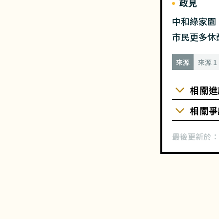
政見
中和綠家園
市民更多休
來源
來源 1
相關進
相關爭
最後更新於：