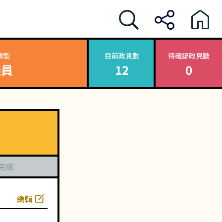
類型
目前政見數
待確認政見數
議員
12
0
完成
編輯