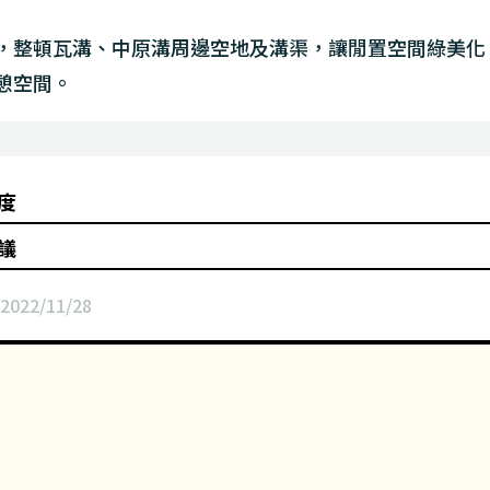
，整頓瓦溝、中原溝周邊空地及溝渠，讓閒置空間綠美化
憩空間。
度
議
2022/11/28