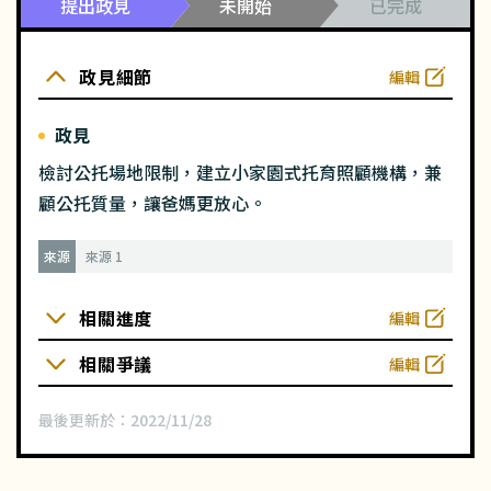
提出政見
未開始
已完成
政見細節
編輯
政見
檢討公托場地限制，建立小家園式托育照顧機構，兼
顧公托質量，讓爸媽更放心。
來源
來源 1
相關進度
編輯
相關爭議
編輯
最後更新於：
2022/11/28