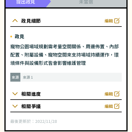
提出政見
未當選
政見細節
編輯
政見
寵物公園場域規劃需考量空間關係、周邊佈置、內部
配置、附屬設備、寵物空間來支持場域持續運作，環
境條件與設備形式皆會影響維護管理
來源
來源 1
相關進度
編輯
相關爭議
編輯
最後更新於：
2022/11/28