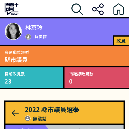
林京玲
無黨籍
政見
參選職位類型
縣市議員
目前政見數
待確認政見數
23
0
2022
縣市議員選舉
無黨籍