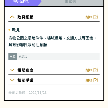
提出政見
未當選
政見細節
編輯
政見
寵物公園之環境條件、場域運用、交通方式等因素，
具有影響民眾前往意願
來源
來源 1
相關進度
編輯
相關爭議
編輯
最後更新於：
2022/11/28