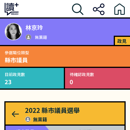
林京玲
無黨籍
政見
參選職位類型
縣市議員
目前政見數
待確認政見數
23
0
2022
縣市議員選舉
無黨籍