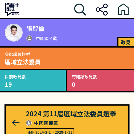
張智倫
中國國民黨
政見
參選職位類型
區域立法委員
目前政見數
待確認政見數
19
0
2024
第11屆區域立法委員選舉
中國國民黨
任期
2024-2-1
~
2028-1-31