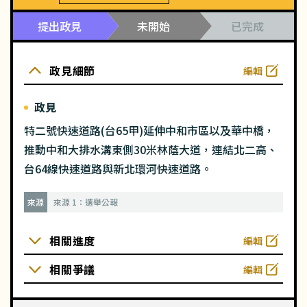
提出政見
未開始
已完成
政見細節
編輯
政見
特二號快速道路(台65甲)延伸中和市區以及華中橋，
推動中和大排水溝東側30米林蔭大道，連結北二高、
台64線快速道路與新北環河快速道路。
來源
來源 1：選舉公報
相關進度
編輯
相關爭議
編輯