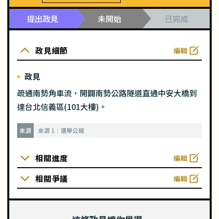
提出政見
未開始
已完成
政見細節
編輯
政見
疏通南勢角車流，開闢南勢公路隧道直通中安大橋到
達台北信義區(101大樓)。
來源
來源 1：選舉公報
相關進度
編輯
相關爭議
編輯