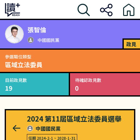
張智倫
中國國民黨
政見
參選職位類型
區域立法委員
目前政見數
待確認政見數
19
0
2024
第11屆區域立法委員選舉
中國國民黨
任期
2024-2-1
~
2028-1-31