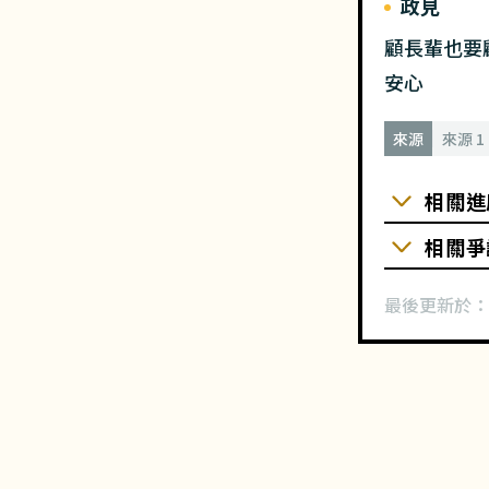
政見
顧長輩也要
安心
來源
來源 1
相關進
相關爭
最後更新於：