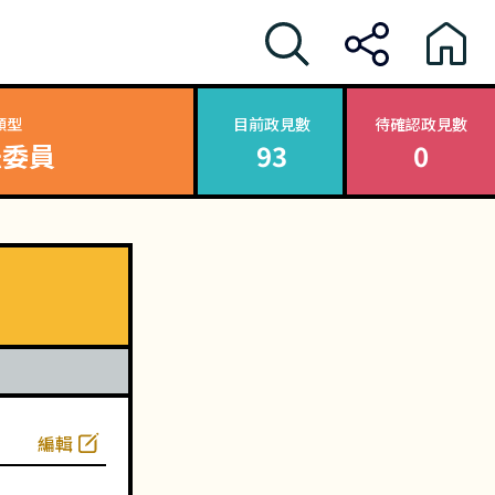
類型
目前政見數
待確認政見數
法委員
93
0
編輯