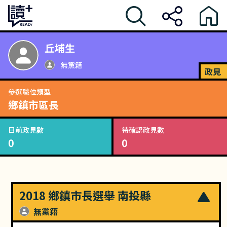
丘埔生
無黨籍
政見
參選職位類型
鄉鎮市區長
目前政見數
待確認政見數
0
0
2018 鄉鎮市長選舉 南投縣
無黨籍