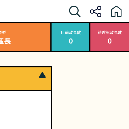
類型
目前政見數
待確認政見數
區長
0
0