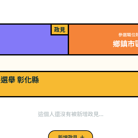
政見
參選職位
鄉鎮市
長選舉 彰化縣
這個人還沒有被新增政見...
新增政見