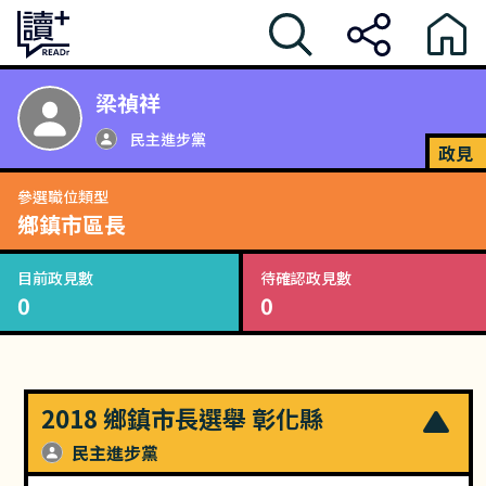
梁禎祥
民主進步黨
政見
參選職位類型
鄉鎮市區長
目前政見數
待確認政見數
0
0
2018 鄉鎮市長選舉 彰化縣
民主進步黨