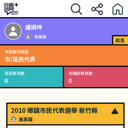
鍾炳坤
無黨籍
政見
參選職位類型
市/區民代表
目前政見數
待確認政見數
0
0
2010 鄉鎮市民代表選舉 新竹縣
無黨籍