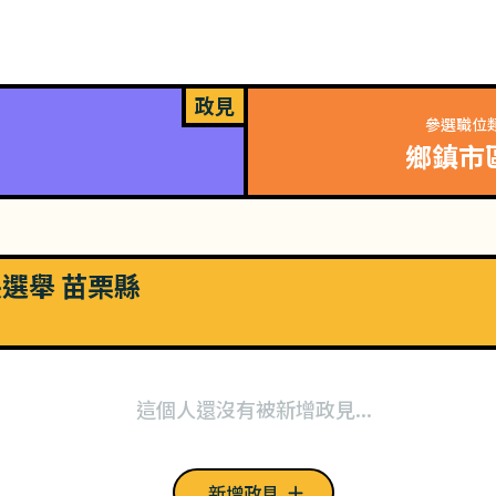
政見
參選職位
鄉鎮市
長選舉 苗栗縣
這個人還沒有被新增政見...
新增政見