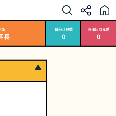
類型
目前政見數
待確認政見數
區長
0
0