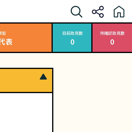
類型
目前政見數
待確認政見數
代表
0
0