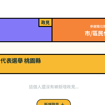
政見
參選職位
市/區民
市民代表選舉 桃園縣
這個人還沒有被新增政見...
新增政見