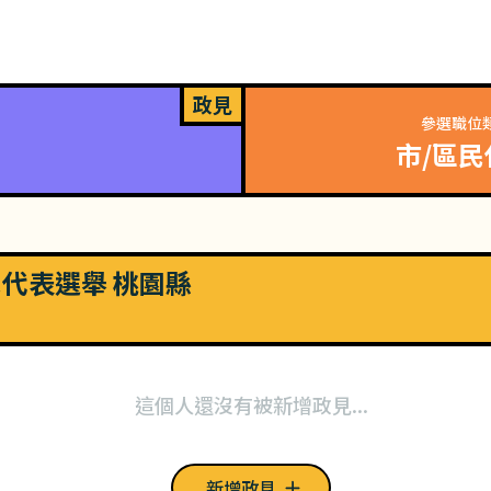
政見
參選職位
市/區民
市民代表選舉 桃園縣
這個人還沒有被新增政見...
新增政見