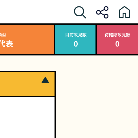
類型
目前政見數
待確認政見數
代表
0
0