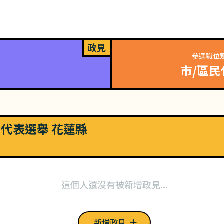
政見
參選職位
市/區民
市民代表選舉 花蓮縣
這個人還沒有被新增政見...
新增政見