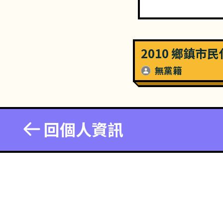
2010 鄉鎮市
無黨籍
回個人資訊