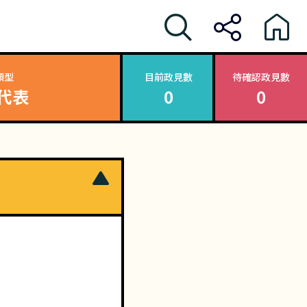
類型
目前政見數
待確認政見數
代表
0
0